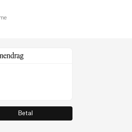
ime
endrag
Betal