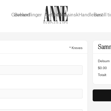
Gavekort
Behandlinger
Nettbutikk
Medisinsk
Handlekurv
Bestill t
Samm
* Kreves
Delsum
$0.00
Totalt