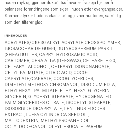
huden myk og gjennomfuktet. Isoflavoner fra soja hjelper å
balansere forandringene som skjer i huden etter overgangsalder.
Kremen styrker hudens elastisitet og jevner hudtonen, samtidig
som den tilfører glød.
INNEHOLDER
ACRYLATES/C10-30 ALKYL ACRYLATE CROSSPOLYMER,
BIOSACCHARIDE GUM-1, BUTYROSPERMUM PARKII
(SHEA) BUTTER, CAPRYLHYDROXAMIC ACID,
CARBOMER, CERA ALBA (BEESWAX), CETEARETH-20,
CETEARYL ALCOHOL, CETEARYL ISONONANOATE,
CETYL PALMITATE, CITRIC ACID, COCO-
CAPRYLATE/CAPRATE, COCOGLYCERIDES,
DIMETHYLMETHOXY CHROMANOL, DISODIUM EDTA,
ETHYLHEXYL PALMITATE, ETHYLHEXYLGLYCERIN,
GLYCERIN, GLYCERYL STEARATE, HYDROGENATED
PALM GLYCERIDES CITRATE, ISOCETYL STEARATE,
ISOSORBIDE DICAPRYLATE, LENTINUS EDODES
EXTRACT, LUFFA CYLINDRICA SEED OIL,
MALTODEXTRIN, METHYLPROPANEDIOL,
OCTYLDODECANOL, OLEYL ERUCATE, PARFUM