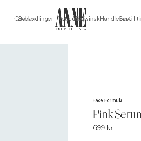
Gavekort
Behandlinger
Nettbutikk
Medisinsk
Handlekurv
Bestill t
Face Formula
Pink Seru
699 kr