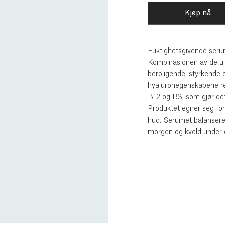
Kjøp nå
Fuktighetsgivende seru
Kombinasjonen av de ulik
beroligende, styrkende 
hyaluronegenskapene re
B12 og B3, som gjør dett
Produktet egner seg for 
hud. Serumet balansere
morgen og kveld under et